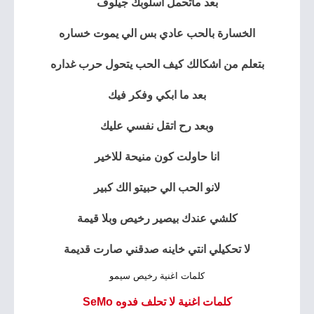
بعد ماتحمل اسلوبك جيلوف
الخسارة بالحب عادي بس الي يموت خساره
بتعلم من اشكالك كيف الحب يتحول حرب غداره
بعد ما ابكي وفكر فيك
وبعد رح اتقل نفسي عليك
انا حاولت كون منيحة للاخير
لانو الحب الي حبيتو الك كبير
كلشي عندك بيصير رخيص وبلا قيمة
لا تحكيلي انتي خاينه صدقني صارت قديمة
كلمات اغنية رخيص سيمو
كلمات اغنية لا تحلف فدوه SeMo