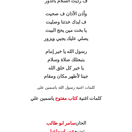
ف رديت السلام بالدور
وأذن الأذان ف صحيت
ف ايدك خدتنا وصليت
يا بخت مين يحج البيت
يصلي عليك يجيي ويزور
رسول الله يا خير إمام
بنبعتلك صلاة وسلام
يا خير كل خلق الله
جينا لأطهر مكان ومقام
كلمات اغنية رسول الله ياسمين علي
كلمات اغنية
كتاب مفتوح
ياسمين علي
الحان
سامر ابو طالب
توزيع
عمر اسماعيل