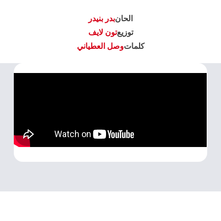
الحان
بدر بنيدر
توزيع
تون لايف
كلمات
وصل العطياني