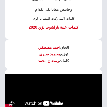
وحايبص معايا بقى لقدام
كلمات اغنية ركنت المشاعر لؤي
كلمات اغنية باراشوت لؤي 2020
الحان
احمد مصطفي
توزيع
محمود صبري
كلمات
رمضان محمد