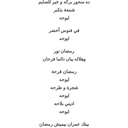
ده سحور بركه و خير للصايم
شمعة بتكبر
ايوحه
في فنوس أخضر
ايوحه
رمضان نور
وهلاله يبان دائما فرحان
رمضان فرحة
ايوحه
شجرة و طرحه
ايوحه
اديني بلاحه
ايوحه
بيتك عمران بيميش رمضان