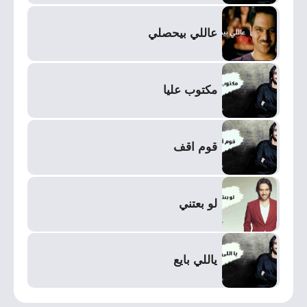
عاللي بيحصلي
مكتوب عليا
قوم اقف
لو بعتني
ياللي بايع