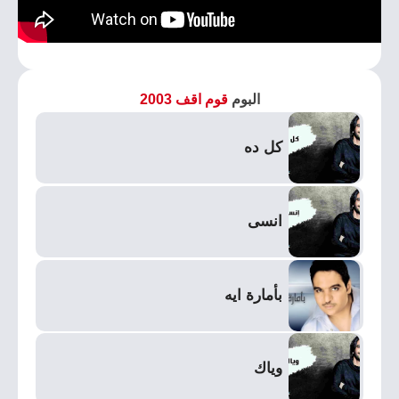
البوم
قوم اقف 2003
كل ده
انسى
بأمارة ايه
وياك