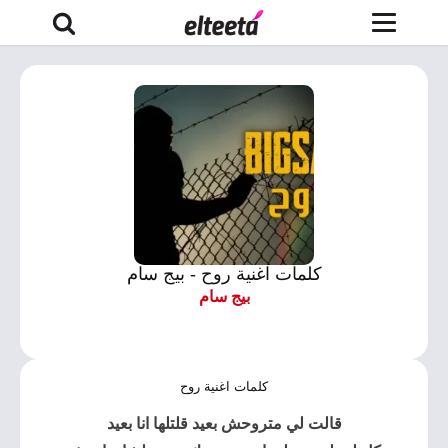
كلمات اغنية روح - بيج سام
بيج سام
كلمات اغنية روح
قالت لي متروحش بعيد قلتلها انا بعيد