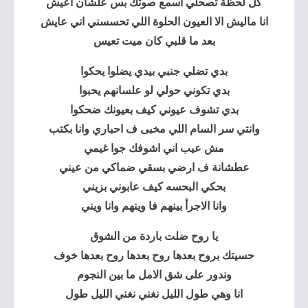
كل لحظة تصحلي اسمع صوتك بس علشان اعيش
انا ماليش الا العيون الحلوة اللي تحسسني اني عايش
بعد ما قلبي كان ميت تعيس
بدي تضلي جنبي بيدي يضلوا يحكوا
بدي تكوني حولي لو علسانهم يحبوا
بدي تشوف عيوني كيف بعيونك ضحكوا
وانتي سر السام اللي مخبى ف احباري وانا بكتب
مش عيب اني اشوفك جوا غيمي
عطشانة ف ارضي بسقي ضماكي من عيني
بحكي البحسه كيف عابوني بزيني
وانا الاجرأ بينهم فا وينهم وانا ويني
يا روح ضلت باردة من الشوق
حسيتك بروح بعدها روح بعدها روح بعدها خوف
وندور على شق الامل ما بين النجوم
انا وهي طول الليل نغني نغني الليل طول