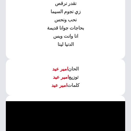
نقدر نرقص
زي نجوم السيما
نحب ونحس
بحاجات جوانا قديمة
انا وانت وبس
الدنيا لينا
الحان
امير عيد
توزيع
امير عيد
كلمات
امير عيد