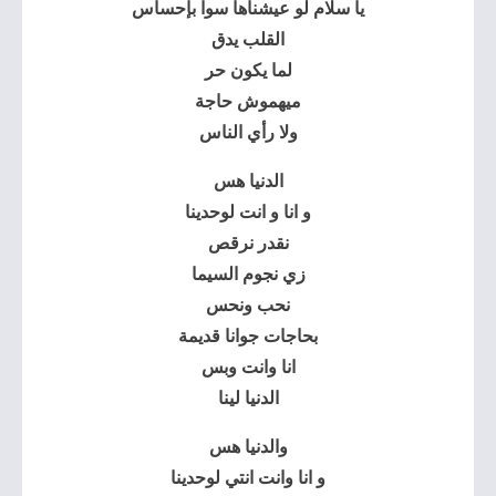
يا سلام لو عيشناها سوا بإحساس
القلب يدق
لما يكون حر
ميهموش حاجة
ولا رأي الناس
الدنيا هس
و انا و انت لوحدينا
نقدر نرقص
زي نجوم السيما
نحب ونحس
بحاجات جوانا قديمة
انا وانت وبس
الدنيا لينا
والدنيا هس
و انا وانت انتي لوحدينا