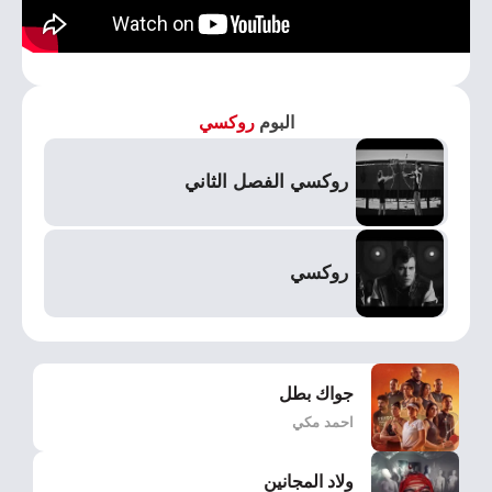
البوم
روكسي
روكسي الفصل الثاني
روكسي
جواك بطل
احمد مكي
ولاد المجانين