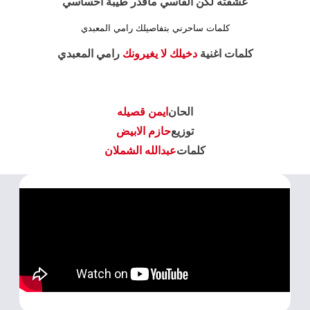
عشقته لكن القاسي ماقدر طيبة احساسي
كلمات ساحرني بتفاصيلك رامي المعبدي
كلمات اغنية
دخيلك لا يغيرونك
رامي المعبدي
الحان
ايمن قصيله
توزيع
حازم الابيض
كلمات
عبدالله الشملان