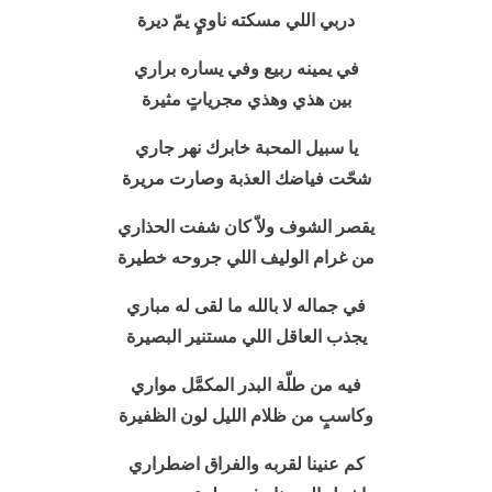
دربي اللي مسكته ناويٍ يمّ ديرة
في يمينه ربيع وفي يساره براري
بين هذي وهذي مجرياتٍ مثيرة
يا
سبيل المحبة
خابرك نهر جاري
شحّت فياضك العذبة وصارت مريرة
يقصر الشوف ولاّ كان شفت الحذاري
من غرام الوليف اللي جروحه خطيرة
في جماله لا بالله ما لقى له مباري
يجذب العاقل اللي مستنير البصيرة
فيه من طلّة البدر المكمَّل مواري
وكاسبٍ من ظلام الليل لون الظفيرة
كم عنينا لقربه والفراق اضطراري