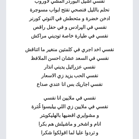
نفسي اشيل البوردر اتمشي لاوروب
نحلم بالليل فنصحي نفتح ابواب مسوجرة
ادخن خضرة و متحطش في النوتي كورنر
نفسي في الپرادس و في حفل راقص
نفسي في طيارة خاصة توديني مراكش
نفسي اخد اجري في كلمتين منغير ما اتناقش
نفسي في السعد عشان احسن الملافظ
نفسي عزرائيل يديني انذار
نفسي الحب يزيد زي الاسعار
نفسي اجاريك بس انا عندي صداع
نفسي في ملايين انا نفسي
نفسي في ملايين زي اللي بيلبسوا غُترة
و مشوايري اقضيها بالهليكوبتر
انام و اشخر و ماشيلش هم بكرا
و تردوا عليا لما اقولكوا شكرا