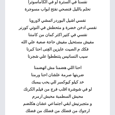
نفسنا في السترة او في الكاماسوترا
نحلم بالليل فنصحي نفتح ابواب مسوجرة
نفسي اشيل البوردر اتمشي لاوروبا
نفسي ادخن خضرة و متحطش في النوتي كورنر
نفسي في كتير اكتر كمان من كامننا
مفيش مستحيل مفيش حاجة صعبة علي الله
فكك م الصيت عايزين الغِنى احنا كبرنا
سيب النسانيس يتنططوا علي شجرنا
احنا اللي هضمنا مش اتهضمنا
ضربنها صرمة علشان احنا ورمنا
خد كيلو كيوكمبر للي يحب يبمبك
لو في شوشرة اقلب فرج من فيلم الكرنك
محبش السطمبة محبش ارمرم
و متجبرنيش ابقي اجتماعي عشان هكلضم
ارجوك من فضلك من فضلك من فضلك