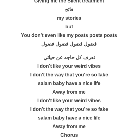
Giving me the Silent treatment
فاتح
my stories
but
You don't even like my posts posts posts
فضول فضول فضول فضول
تعرف كل حاجه عن حياتي
I don't like your weird vibes
I don't the way that you're so fake
salam baby have a nice life
Away from me
I don't like your weird vibes
I don't the way that you're so fake
salam baby have a nice life
Away from me
Chorus