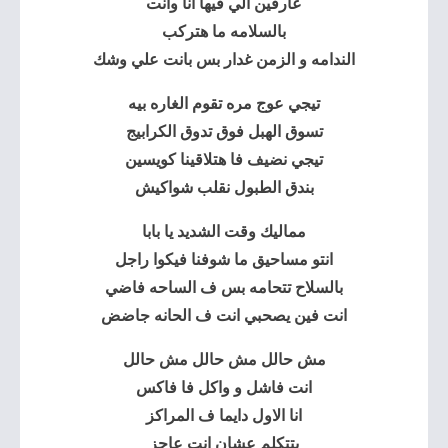
عارفين الي فيها انا وانت
بالسلامه ما هتركب
الندامه و الزمن غدار بس بانت علي وشك
تيجي عوج مره تقوم الغاره بيه
تسوق الهبل فوق تدوق الكرابيج
تيجي نضيف فا هتلاقينا كويسين
بندق الطبول نقلب شواكيش
مماليك وقت الشديد يا بابا
انتو مساحيق ما شوفنا فيكوا راجل
بالسلاح تتحامه بس ف الساحه فاضي
انت فين يصحبي انت ف الحانه جاضض
مش حالل مش حالل مش حالل
انت فاشل و واكل فا فاكس
انا الاول دايما ف المراكز
بتتكلم عشان انت عاجز