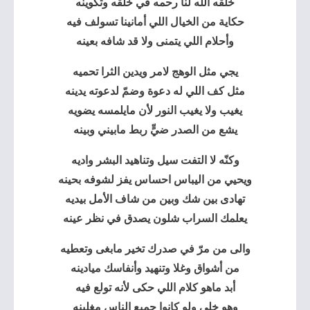
خلقه الله لنا رحمه في خلقه وتكوينه
حكاية من الخيال اللي أمانينا تسولف فيه
وأحلام اللي يتمنى ولا قد شافه بعينه
يجي مثل الوهج لامر ويدين الثرا تحميه
مثل كف اللي له دعوة وضمّ لدعوته يدينه
يغيب ولا يغيب النور لأن مايلمسه يضويه
يشع من الصدر ضيٍّ ربط مابيني وبينه
وكنّه لا التفت سيل وتناهيد البشر واديه
ويحيي من اليباس احساس يفز لشوفه بحينه
تهادى بين شك وبين من شاف الأمل بيديه
يعلمك السراب شلون يصدق في نظر عينه
والى من مرّ في صدرك تخير مابغى وتعطيه
من أشواق وغلا وتنهيد وأنفاسك ميادينه
أبد ماهو كلام اللي حكى لأنه تولع فيه
وهو خلي ولو كانوا جميع الناس مغلينه