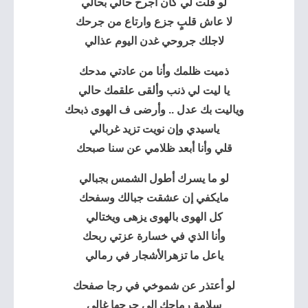
لو قلت لي كان أجرح حالي بحالي
لا عاش قلبٍ جزع وارتاع من جرحك
لاجلك جروحي غدن اليوم عذالي
ذميت ظلمك وأنا من عادتي مدحك
يا ليت لي ذنب وألقى علقمك حالي
وياليت بك عدل .. وأرضى ف الهوى ذبحك
ياسيدي وإن نويت تزيد غربالي
قلي وأنا أبعد ظلامي عن سنا صبحك
لو ما يسرك أطول الشمس بجبالي
مايكفي إن عشقت جبالك وسفحك
كل الهوى بالهوى يزهى ويختالي
وأنا الذي في خسارة عزتي ربحك
ياعل ما تزهرالأشجار في رمالي
لو أعتذر عن شموخي في رجا صفحك
سلامة رماحك الي جرحها غالي