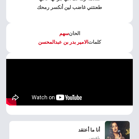
طعنتني غاضب لين أنكسر رمحك
الحان
سهم
كلمات
الامير بدر بن عبدالمحسن
أنا ما أعتقد
بلقيس