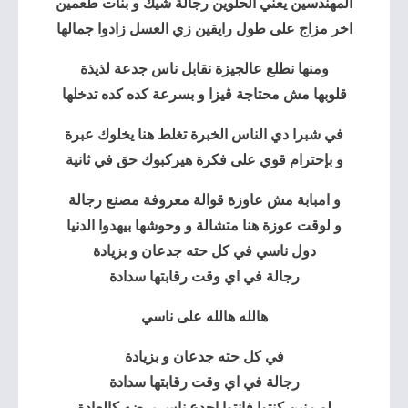
المهندسين يعني الحلوين رجالة شيك و بنات طعمين
اخر مزاج على طول رايقين زي العسل زادوا جمالها
ومنها نطلع عالجيزة نقابل ناس جدعة لذيذة
قلوبها مش محتاجة ڤيزا و بسرعة كده كده تدخلها
في شبرا دي الناس الخبرة تغلط هنا يخلوك عبرة
و بإحترام قوي على فكرة هيركبوك حق في ثانية
و امبابة مش عاوزة قوالة معروفة مصنع رجالة
و لوقت عوزة هنا متشالة و وحوشها بيهدوا الدنيا
دول ناسي في كل حته جدعان و بزيادة
رجالة في اي وقت رقابتها سدادة
هالله هالله على ناسي
في كل حته جدعان و بزيادة
رجالة في اي وقت رقابتها سدادة
لو منين كنتوا فانتوا اجدع ناس برضه كالعادة