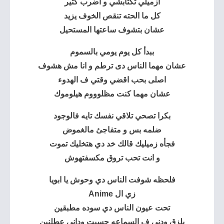
ازميلي تكتأبشي و اضرب كتير
كل ما الحته تنقص الخوف يزيد
عشان بتشوف ساعتها المستحيل
ببدأ كل يوم يومي بالسموم
عشان مهما الناس دى ترطم و انا مش هشوف
اصلى بحب اقضي وقتي ف الهدوء
عشان مهما كنت مظلوووم هيلوموك
بكرا تصحي تلاقي نفسك تايه فالوجود
ضلمه بس و متفاجئ مالغموض
فجأه زميليك قالك خد دي هتخليك تموت
و انت تحب تروق مكسفتهوش
فلحظه شوفت الناس دي وحوش يا ابويا
زي ال Anime
تحت عيون الناس دي سوده مطبقين
بلزق ودني ف السماعه حسيت وداني عطلنين