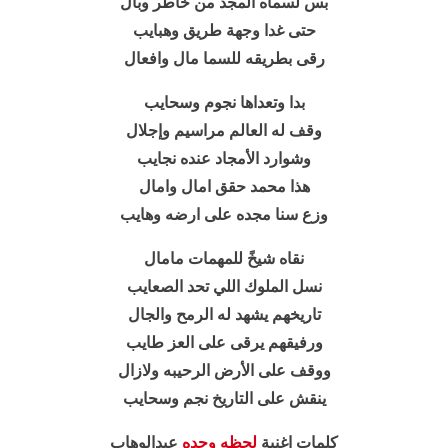
بس لسماه المجد من خاطر وبال
حتى غدا وجهة طريق وهبايب
رقى بطريقه للسما مال وافعال
بدا وتعداها نجوم وسحايب
وقف له العالم مراسيم وإجلال
وشوارد الأمجاد عنده نجايب
هذا محمد حقق امال وامال
وزع سنا مجده على ارضه وهايب
نقاه شيخً للمهمات مامال
نسل الملوك اللي تحد الصعايب
تاريخهم يشهد له الرمح والجال
ورفيقهم يرقى على العز طايب
ووقف على الأرض الرحيبه ولازال
ينقش على التاريخ نجم وسحايب
كلمات اغنية
لحظه وحده
عبدالوهاب