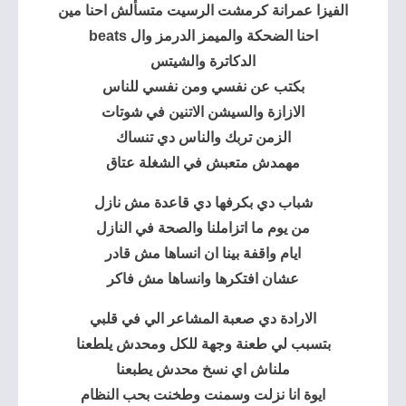
الفيزا عمرانة كرمشت الرسيت متسألش احنا مين
احنا الضحكة والميمز الدرمز وال beats
الدكاترة والشيتس
بكتب عن نفسي ومن نفسي للناس
الازازة والسيشن الاتنين في شوتات
الزمن تربك والناس دي تنساك
مهمدش متعبش في الشغلة عتاق
شباب دي بكرفها دي قاعدة مش نازل
من يوم ما اتزاملنا والصحة في النازل
ايام واقفة بينا ان انساها مش قادر
عشان افتكرها وانساها مش فاكر
الارادة دي صعبة المشاعر الي في قلبي
بتسبب لي طعنة وجهة للكل ومحدش يلطعنا
ملناش اي نسخ محدش يطبعنا
ايوة انا نزلت وسمنت وطخنت بحب النظام