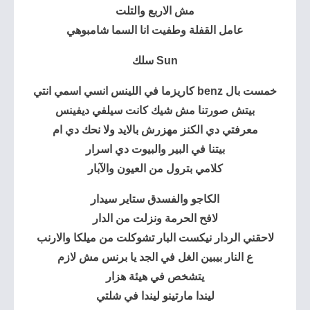
مش الاربع والتلت
عامل القفلة وطفيت انا السما شامبوهي
Sun سلك
خمست بال benz كاريزما في اللينس انسي اسمي انتي
بيتش صورتنا مش شيك كانت سيلفي ديفينس
معرفتي دي الكنز مهزرش بالايد ولا نحك دي ام
بيتنا في البير والبيوت دي اسرار
كلامي بترول من العيون والآبار
الكاجو والفسدق ستاير سيدار
لافح الحرمة ونزلت من الدار
لاحقني الردار نيكست البار تشوكلت من ميلكا والارنب
ع النار بيبين الغل في الجد يا برنس مش لازم
يتشخص في هيئة هزار
ليندا مارتينو ليندا في شلتي