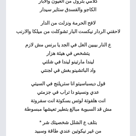
كلامي بترول من العيون والآبار
الكاجو والفسدق ستاير
سيدار
لافح الحرمة ونزلت من الدار
لاحقني الردار نيكست البار تشوكلت من ميلكا والارنب
ع النار بيبين الغل في الجد يا برنس مش لازم
يتشخص في هيئة هزار
ليندا مارتينو ليندا في شلتي
واد الباتشينو بغش في لجنتي
قول ديسباسيتو انا ستريلنج في السيتي
عدي ونسيتو دا تراب في جزمتي
انت هلفوتة لوتس بسكوتة انت سفروتة
مش قد السبوبة مبالغ بتطير تعيشها مبسوطة
بتلف ع الشلل شخصيتك شر *
من غير نيكوتين عندي طاقة وسبيد