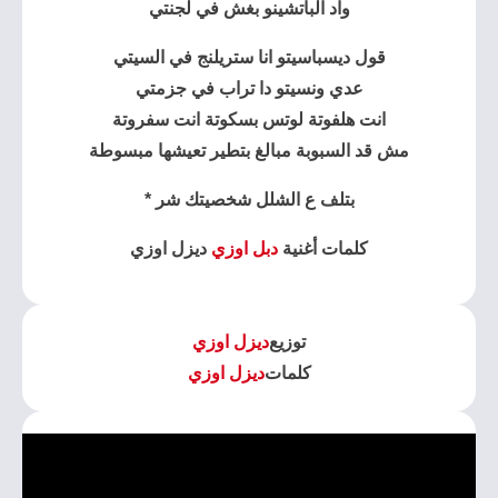
واد الباتشينو بغش في لجنتي
قول ديسباسيتو انا ستريلنج في السيتي
عدي ونسيتو دا تراب في جزمتي
انت هلفوتة لوتس بسكوتة انت سفروتة
مش قد السبوبة مبالغ بتطير تعيشها مبسوطة
بتلف ع الشلل شخصيتك شر *
كلمات أغنية
دبل اوزي
ديزل اوزي
توزيع
ديزل اوزي
كلمات
ديزل اوزي