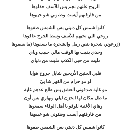
الروح علتهم نجم بس للآسف خذلوها
من فارقتهم أيست وظنوني شو خيبوها
كانوا شمس كل دنيتي بس الشمس طفوها
روحي اللي تحبهم للآسف وسط الجرح عافوها
(زرعوني شجرة بنص رمل والشجرة ما يسقوها (ما يسقوها
وحدي بقيت بها الوقت مالي حبيب وياي
مليت من حبي الكذب مليت من دنياي
قلبي الحنين الأريحين شايل جروح هوايا
لو مو حرام من القهر شا بيّ
مو غاية صدقوني العشق بس طلع عدهم غاية
ما ظل مكان لها الحزن ليلي ونهاري بس أون
وهاي الأغنية للوفو يا أهل الوفاء سمعوها
من فارقتهم أيست وظنوني شو خيبوها
كانوا شمس كل دنيتي بس الشمس طفوها