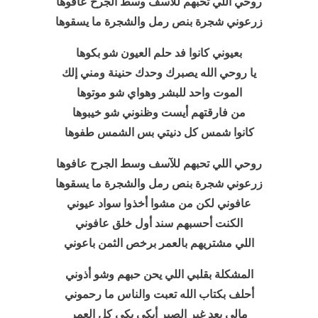
روحي اللي تحبهم للآسف وسط الجرح عافوها
زرعوني
شجرة
بنص رمل والشجرة ما يسقوها
بعيوني كانوا فد حلم العيون شو بكوها
يا روحي الله يصبرك وحدك حنينة ومني إلك
الموت واحد للبشر وهواي شو موتوها
من فارقتهم أيست وظنوني شو خيبوها
كانوا شمس كل دنيتي بس الشمس طفوها
روحي اللي تحبهم للآسف وسط الجرح عافوها
زرعوني شجرة بنص رمل والشجرة ما يسقوها
عافوني لكن من مشوا أخذوا سواد عيوني
الكنت أحسبهم سند أول خلق عافوني
اللي مشتريهم بالعمر برخص الثمن باعوني
المشكلة بقلبي اللي يحن حبهم وشو أذوني
أحلف بكتاب الله تعبت والناس ما رحموني
مالي بعد غير الصبر أبكي بكي كل العمر