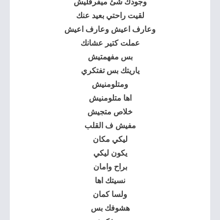
وجودك شئ ميفرقليش
لقيت راحتي بعيد عنك
وعارف اعيش وعارف اعيش
عملت كتير عشانك
بس مفهمتيش
ياريتك بس تفتكري
ومتلومنيش
اها متلومنيش
خلاص متجيش
مفيش ف القلب
ليكي مكان
يكون ليكي
براح وامان
نسيتك اها
ولسا كمان
هشوفك بس