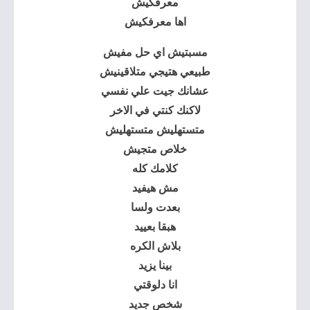
معرفكيش
اها معرفكيش
مسبتيش اي حل مفيش
طبيعي هتيجي متلاقينيش
عشانك جيت علي نفسي
لاكنك كنتي في الاخر
متستهليش متستهليش
خلاص متجيش
كلامك كله
مش هيفيد
بعدت ولسا
هبقا بعييد
بلاش الكره
بينا يزيد
انا دلوقتي
شخص جديد