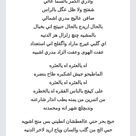
وادري الكمر بالسما عالي
شفتج ولا ظل عگل بالراس
صافن عاليج مدري اشمالي
بالحال اريدج بالحال حبيتج اني بخبال
بالمشيه چنچ زلزال هز الدنيه
اي گلبي غيرج ماراد واگفلج اني استعداد
عفت الهوى وعفت الزاد مدري اشبيه
اه يالعثره اه يالعثره
الماطيحو جيش اشكبره طاح بنضره
اه يالعثره اه يالعثره
على كيفج بالناس الفقره اه يالخطره
من اتمرين من يمنه يطب انذار شارعنه
وندبچلچ شهر انه ومحمدنه
حبج بحر حني عالعطشان انطيني بس منج اشويه
حبي الج من گلب والسان وياج اريد لاخر الدنيه