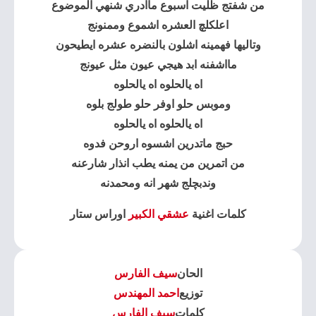
من شفتج ظليت اسبوع ماادري شنهي الموضوع
اعلكلچ العشره اشموع وممنونج
وتاليها فهمينه اشلون بالنضره عشره ايطيحون
مااشفنه ابد هيجي عيون مثل عيونج
اه يالحلوه اه يالحلوه
وموبس حلو اوفر حلو طولج بلوه
اه يالحلوه اه يالحلوه
حبج ماتدرين اشسوه اروحن فدوه
من اتمرين من يمنه يطب انذار شارعنه
وندبچلج شهر انه ومحمدنه
كلمات اغنية
عشقي الكبير
اوراس ستار
الحان
سيف الفارس
توزيع
احمد المهندس
كلمات
سيف الفارس