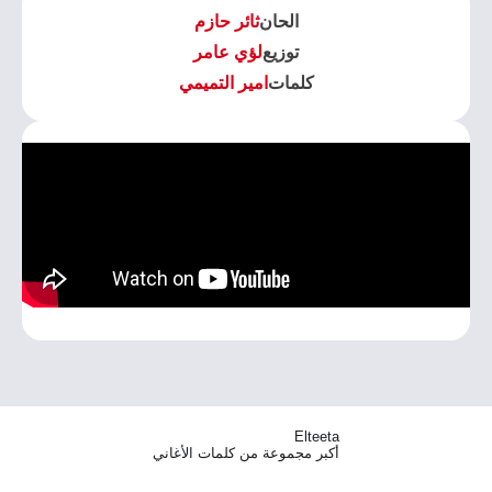
الحان
ثائر حازم
توزيع
لؤي عامر
كلمات
امير التميمي
Elteeta
أكبر مجموعة من كلمات الأغاني