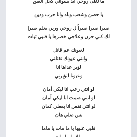
ما تغلى روحي ابد يسواني كحل العين
يا حضن وشعب وبلد وانا حرب ودين
صبرا صبرا صبراً ل روحي وربي يعلم صبرا
لك كلي حزن وعلاجي خصرها يا قلبي ثبات
لعيونك عم قاتل
وانتي عيونك تقتلني
لؤبر عداها انا
وعيونا لتؤبرني
لو انتي رعب انا ليكي أمان
لو انتي صمت انا ليكي آمان
لو انتي نقص انا بعطي كمان
بس ضلي هان
قلبي عليها يا ما مات يا ماما
ولك يا ما مات