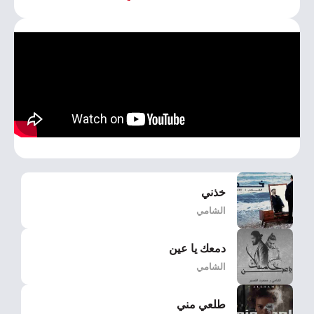
خذني
الشامي
دمعك يا عين
الشامي
طلعي مني