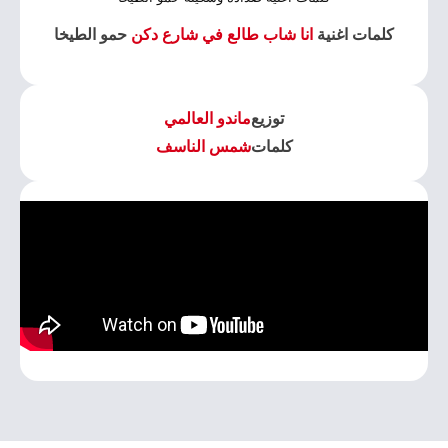
كلمات اغنية
انا شاب طالع في شارع دكن
حمو الطيخا
توزيع
ماندو العالمي
كلمات
شمس الناسف