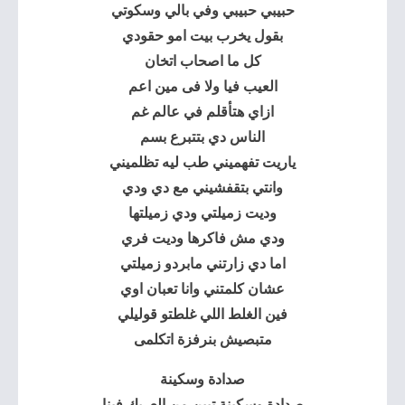
حبيبي حبيبي وفي بالي وسكوتي
بقول يخرب بيت امو حقودي
كل ما اصحاب اتخان
العيب فيا ولا فى مين اعم
ازاي هتأقلم في عالم غم
الناس دي بتتبرع بسم
ياريت تفهميني طب ليه تظلميني
وانتي بتقفشيني مع دي ودي
وديت زميلتي ودي زميلتها
ودي مش فاكرها وديت فري
اما دي زارتني مابردو زميلتي
عشان كلمتني وانا تعبان اوي
فين الغلط اللي غلطتو قوليلي
متبصيش بنرفزة اتكلمى
صدادة وسكينة
صدادة وسكينة تبين من العريك فينا