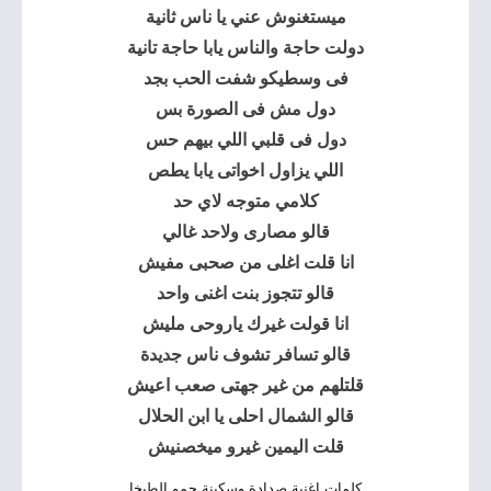
ميستغنوش عني يا ناس ثانية
دولت حاجة والناس يابا حاجة تانية
فى وسطيكو شفت الحب بجد
دول مش فى الصورة بس
دول فى قلبي اللي بيهم حس
اللي يزاول اخواتى يابا يطص
كلامي متوجه لاي حد
قالو مصارى ولاحد غالي
انا قلت اغلى من صحبى مفيش
قالو تتجوز بنت اغنى واحد
انا قولت غيرك ياروحى مليش
قالو تسافر تشوف ناس جديدة
قلتلهم من غير جهتى صعب اعيش
قالو الشمال احلى يا ابن الحلال
قلت اليمين غيرو ميخصنيش
كلمات اغنية صدادة وسكينة حمو الطيخا