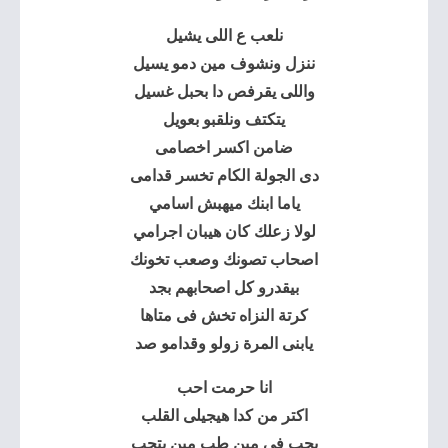
نلعب ع اللى يشيل
ننزل ونشوف مين دمو يسيل
واللى يقرفص دا بحبل غسيل
يتكتف ونلقبو بعويل
ضامن اكسر اخصامى
دى الجولة الكام تخسر قدامى
ياما ابنك ميهبش اسامي
لولا زعلك كان هيبان اجرامي
اصحاب تصونك وصعب تخونك
بيقدرو كل اصحابهم بجد
كرتة النزاه تخش فى متاها
يابنى المرة زولو وقدامو صد
انا حرمت احب
اكتر من كدا هيجيلى القلب
بحب فى مين طب مين يتحب