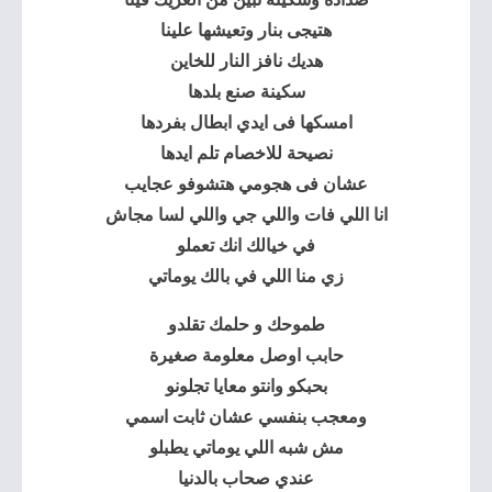
هتيجى بنار وتعيشها علينا
هديك نافز النار للخاين
سكينة صنع بلدها
امسكها فى ايدي ابطال بفردها
نصيحة للاخصام تلم ايدها
عشان فى هجومي هتشوفو عجايب
انا اللي فات واللي جي واللي لسا مجاش
في خيالك انك تعملو
زي منا اللي في بالك يوماتي
طموحك و حلمك تقلدو
حابب اوصل معلومة صغيرة
بحبكو وانتو معايا تجلونو
ومعجب بنفسي عشان ثابت اسمي
مش شبه اللي يوماتي يطبلو
عندي صحاب بالدنيا