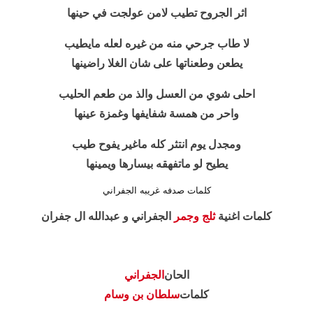
اثر الجروح تطيب لامن عولجت في حينها
لا طاب جرحي منه من غيره لعله مايطيب
يطعن وطعناتها على شان الغلا راضينها
احلى شوي من العسل والذ من طعم الحليب
واحر من همسة شفايفها وغمزة عينها
ومجدل يوم انتثر كله ماغير يفوح طيب
يطيح لو ماتفهقه بيسارها ويمينها
كلمات صدفه غريبه الجفراني
كلمات اغنية
ثلج وجمر
الجفراني و عبدالله ال جفران
الحان
الجفراني
كلمات
سلطان بن وسام