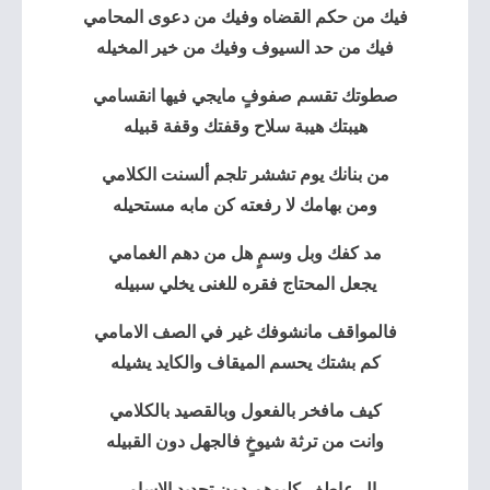
فيك من حكم القضاه وفيك من دعوى المحامي
فيك من حد السيوف وفيك من خير المخيله
صطوتك تقسم صفوفٍ مايجي فيها انقسامي
هيبتك هيبة سلاح وقفتك وقفة قبيله
من بنانك يوم تششر تلجم ألسنت الكلامي
ومن بهامك لا رفعته كن مابه مستحيله
مد كفك وبل وسمٍ هل من دهم الغمامي
يجعل المحتاج فقره للغنى يخلي سبيله
فالمواقف مانشوفك غير في الصف الامامي
كم بشتك يحسم الميقاف والكايد يشيله
كيف مافخر بالفعول وبالقصيد بالكلامي
وانت من ترثة شيوخٍ فالجهل دون القبيله
ال عاطف كلبوهم دون تحديد الاسامي