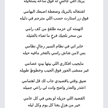
يربك اللي جالسٍ له فوق ساعه يستخيله
اشتغاله بالبريك وضغطة اصبعك البهامي
‏فوق زر استارت حسب اللي مترجم في دليله
لانهمته كن عزمه طلقةٍ من كف رامي
من سحر بلجيك فرخٍ ما تعباء بالفتيله
خابر اني في نظام السير رجالٍ نظامي
بس لامن شاش راسي بالفخر مافيه حيله
مايجيب افكاري اللي بيتها بيتٍ عصامي
غير ممشى الجور فوق الجيب وخطوطٍ طويله
ضيق وقتي ياقصيدي جاب لك قل اهتمامي
اعتذر والعذر واضح وانت لي راعي جميله
القصيد اللي جزيله لو يجي في كل عامي
خير من هزلٍ يغنا كل يوم وكل ليله