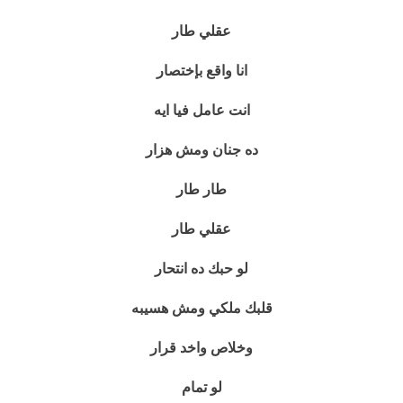
عقلي طار
انا واقع بإختصار
انت عامل فيا ايه
ده جنان ومش هزار
طار طار
عقلي طار
لو حبك ده انتحار
قلبك ملكي ومش هسيبه
وخلاص واخد قرار
لو تمام