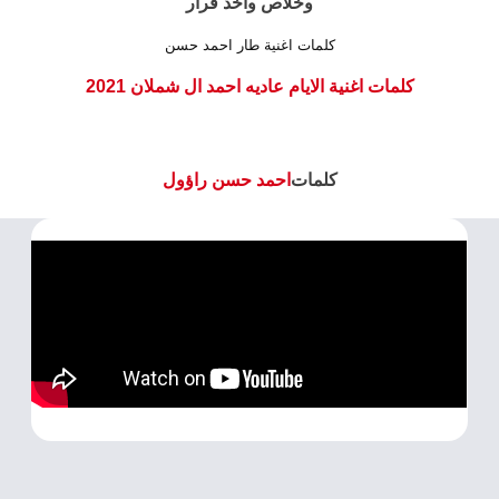
وخلاص واخد قرار
كلمات اغنية طار احمد حسن
كلمات اغنية الايام عاديه احمد ال شملان 2021
كلمات
احمد حسن راؤول