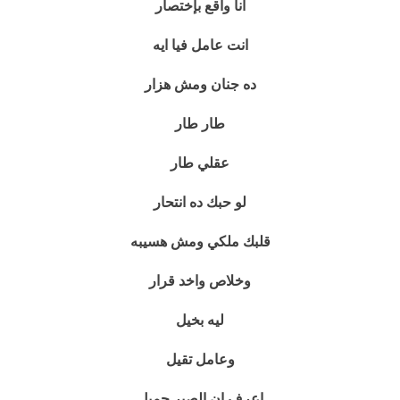
انا واقع بإختصار
انت عامل فيا ايه
ده جنان ومش هزار
طار طار
عقلي طار
لو حبك ده انتحار
قلبك ملكي ومش هسيبه
وخلاص واخد قرار
ليه بخيل
وعامل تقيل
اعرف ان الصبر جميل