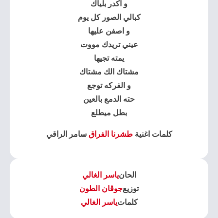
و اكدر بلياك
كبالي الصور كل يوم
و اصفن عليها
عيني تريدك مووت
يمته تجيها
مشتاك الك مشتاك
و الفركه توجع
حته الدمع بالعين
بطل ميطلع
كلمات اغنية
طشرنا الفراق
سامر الراقي
الحان
ياسر الغالي
توزيع
جوڤان الطون
كلمات
ياسر الغالي