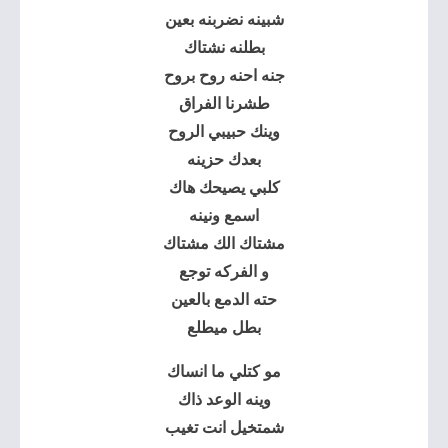
شبينه نضربنه بعين
بطلنه نشتاك
جنه احنه روح بروح
طشرنا الفراق
وينك حبيبي الروح
بعدك حزينه
كلبي يصيحك هاك
اسمع ونينه
مشتاك الك مشتاك
و الفركه توجع
حته الدمع بالعين
بطل ميطلع
مو كتلي ما انساك
وينه الوعد ذاك
شمتخيل انت تغيب