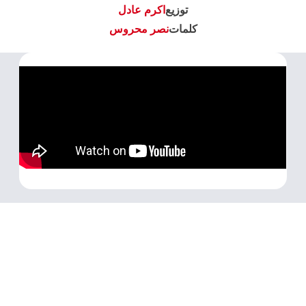
توزيع
اكرم عادل
كلمات
نصر محروس