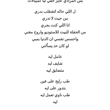
بس المرادي عايز حقي ليا كمبيالات
ل اللي حاله اتشقلب بدري
من حيث لا تدري
انا اللي كنت بجري
من الحفلة للبيت للاستوديو واروح مغني
واحسس نفسي ان الدنيا بمبي
لو كان حد يسألني
عامل ايه
شايف ايه
متضايق ليه
طب رايح على فين
بتدور على ايه
طب ناوي تعمل ايه
ليه