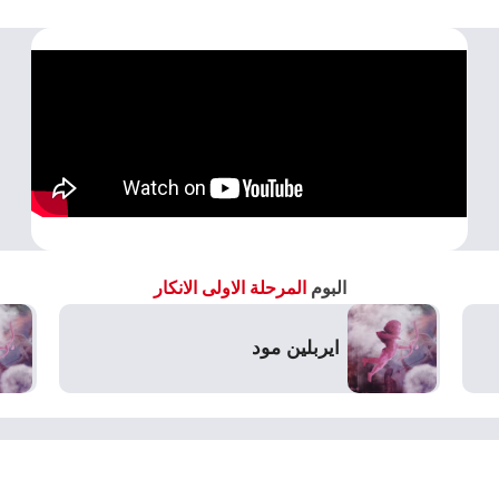
البوم
المرحلة الاولى الانكار
ايربلين مود