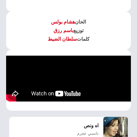
الحان
هشام بولس
توزيع
باسم رزق
كلمات
سلطان الضيط
اه ونص
نانسي عجرم