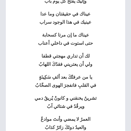
‏وإليك يفتح كل يوم باب
‏عيناك في حقيقتان ‏وما عدا
عينيك ‏في هذا الوجود سراب
‏عيناك ‏ما إن مرتا كسحابة
‏حتى استوت في داخلي أعناب
‏لك أن تداري مهجتي قطفا
‏ولي أن يعتريني ‏فقدُكَ اللهابُ
يا من عرفتُكَ ‏بعد ألفِ سَكِينَةٍ
في القلبِ ‏فانفجرَ الهوى الصخّابُ
‏تشرينُ يخنقني ‏و كانونٌ يُريقُ دمي
‏ويرقُدُ في شتائي آبُ
‏العمرُ لا يمضي ‏وأنتَ موادعٌ
‏والعيدُ دونَكَ زائرٌ كذابُ