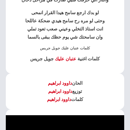
لو بدك ارجع سامح هيدا القرار انمحى
وحتى لو مره رح سامح هيدي ضحكة عاللحا
انت استاذ التخلي وعيني صعب تعود تملي
وان سامحتك شي يوم حظك ببقى بالسما
كلمات عتبان عليك جويل جريس
كلمات اغنية
عتبان عليك
جويل جريس
الحان
داوود ابراهيم
توزيع
داوود ابراهيم
كلمات
داوود ابراهيم