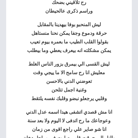
رح تلاقيني بضحك
وراسم ذكرى عالحيطان
ليش المنحبو بوفا بيهدينا بالمقابل
حرقة ودموع وجفا يمكن نحنا منستاهل
بقولوا القلب الطيب ما بعمره بيوم تعيب
يمكن مشكلته انه بيعرف يعطي وما بيطلب
ليش القسى الي بيمرق بزور الناس الغلط
معليش انا رح سامح الا ما ييجي وقت
تعوضني الدني بالاحسن
وغنية اجمل تتلحن
وقلبي يرجعلو نبضو وقلبك نفسه يلتقط
انا مش قصدي اتشفى هيدا اسمه عدل الدني
وعوجاعك ما رح اتدفى لا اليوم ولا بعد سنة
انا شو صاير علي راجع اقوى من زمان
والنار الي حرقت قلبي صارت في مراحل دخان