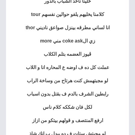
خلينا ناخد الشباب بالدور
كلامنا يخليهم يلفو حوالين نفسهم tour
انا لساني مطرقه بينزل صواعق ناديني thor
زي الcoke ask مني more
ڤيوز العضمه بتلم الكلاب
عملت كل ده ف اوضه ع المحاره انا و اللاب
لو مجبتهمش كنت هرتاح من وساخة الراب
رابطين الشرف بالدم ف بقتل بدون اسباب
لكل فان شككه كلام ناس
ارفع المنتصف و قولهم بيتكو من ازاز
لو محبتش ستات ف ده بيدل ب انك شاذ