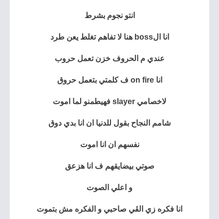
انتو نجوم بشرط
انا الboss هنا لا تفاهم تغلط يعن طرد
عندي م الحروف خزن تعمل حروب
انا on fire ف كلمتي بتعمل حروق
لاخصامي slayer فهيطمنو لما اموت
شامم النجاح بقول للدنيا ان انا بدي دوق
نفسهم ان انا اموت
صوتي بيضايقهم ف انا هزعق
و اعلي الصوت
انا فكره زي الڤي صاحبي و الفكره مش بتموت