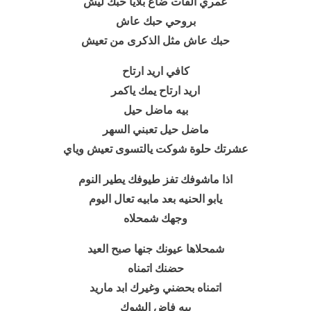
عمري الفات ضاع بلايا حبك ليش
بروحي حبك عاش
حبك عاش مثل الذكرى من تعيش
كافي اريد ارتاح
اريد ارتاح يمك ياكمر
بيه ماضل حيل
ماضل حيل تعبني السهر
عشرتك حلوة شوكت يالتسوى تعيش وياي
اذا ماشوفك تفز طيوفك يطير النوم
يابو الحنيه بعد مابيه تعال اليوم
وجهك شمحلاه
شمحلاها عيونك جنها صبح العيد
حضنك اتمناه
اتمناه بحضني وغيرك ابد ماريد
بيه فاض الشوك