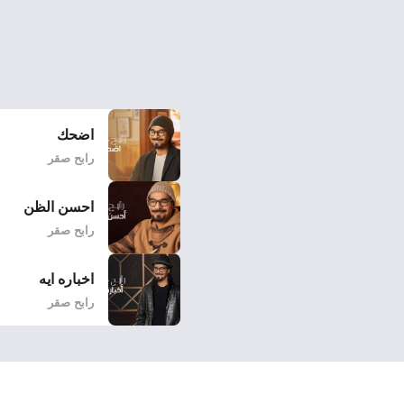
اضحك
رابح صقر
احسن الظن
رابح صقر
اخباره ايه
رابح صقر