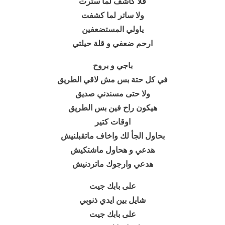
فلا كاشف لما سترت
ولا ساتر لما كشفت
ياولي المستضعفين
ارحم ضعفي و قلة حيلتي
باجي و بروح
في كل حتة بس مش لاقي الطريق
ولا حتى مسندني صديق
هيكون راح فين بس الطريق
اوقات كتير
بحاول الجأ لك واخاف ماتقبلنيش
هدعي و هحاول ماشتكيش
هدعي وارجوك ماتردنيش
على بابك جيت
شايل بين ايدي ذنوبي
على بابك جيت