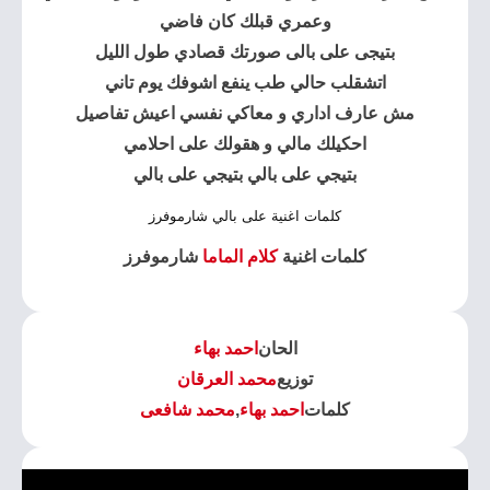
وعمري قبلك كان فاضي
بتیجى على بالى صورتك قصادي طول اللیل
اتشقلب حالي طب ینفع اشوفك یوم تاني
مش عارف اداري و معاكي نفسي اعیش تفاصیل
احكیلك مالي و ھقولك على احلامي
بتیجي على بالي بتیجي على بالي
كلمات اغنية على بالي شارموفرز
كلمات اغنية
كلام الماما
شارموفرز
الحان
احمد بهاء
توزيع
محمد العرقان
كلمات
احمد بهاء
,
محمد شافعى