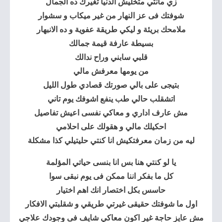
زي مانتي متخلیش الدنیا تغیرك ده الجمال
شوفتك فى عز النھار من غیر میكاب و سشوار
ملامحك بریئة و لیكي طریقة عفویة و ده الانبھار
بسیطة عارفة قیمة جمالك
قلبي سابني وراح ندالك
من یومھا معرفش مالي
بتیجى على بالي صورتك قصادي طول اللیل
اتشقلب حالي طب ینفع اشوفك یوم تاني
مش عارف اداري و معاكي نفسى اعیش تفاصیل
احكیلك مالي و ھقولك على احلامي
لیه من زمان معرفتكیش انا كنتي حلیتیلي كذا مشكلة
یا لو كنتي ھنا بس انا بنسى حیاتي المؤلمة
كل ما بفكر اننا ممكن فى یوم نبقى سوا
حاسس بكل اختصار انك اھم اختیار
اول ما شوفتك حقیقى غیرتي طریقي و شقلبتي الافكار
مش عایز حاجة غیر اكون معاكي شایف فى وجودك علاجي