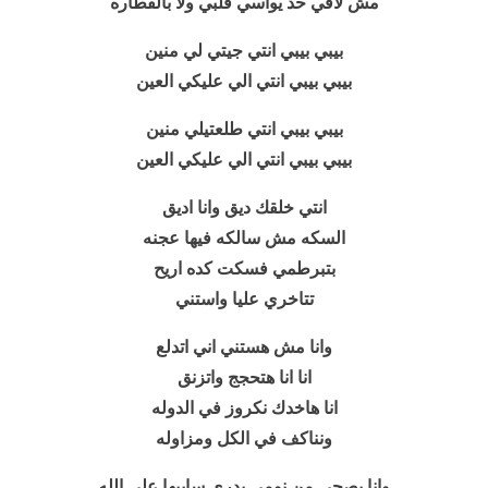
مش لاقي حد يواسي قلبي ولا بالقطاره
بيبي بيبي انتي جيتي لي منين
بيبي بيبي انتي الي
عليكي العين
بيبي بيبي انتي طلعتيلي منين
بيبي بيبي انتي الي عليكي العين
انتي خلقك ديق وانا اديق
السكه مش سالكه فيها عجنه
بتبرطمي فسكت كده اريح
تتاخري عليا واستني
وانا مش هستني اني اتدلع
انا انا هتحجج واتزنق
انا هاخدك نكروز في الدوله
ونناكف في الكل ومزاوله
وانا بصحي من نومي بدري سايبها علي الله