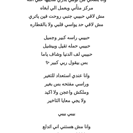
مركز متأني وبعمل الي ابغاه
مش لاقي حبيبي جنبي روحت فين ياتري
مش لاقي حد يواسي قلبي ولا بالقطاره
حبيبي راسه كبير وجميل
حبيبي حمله تقيل وبيشيل
حبيبي لف الدنيا وشاف ياما
بس بيقول ربي كبير ✨
وانا عندي استعداد للتغير
وراسي مفتحه بس بغير
وملكش واعجن ولا اكيد
ولا يجي معايا التاخير
بيبي بيبي
وانا مش هستني اني اتدلع