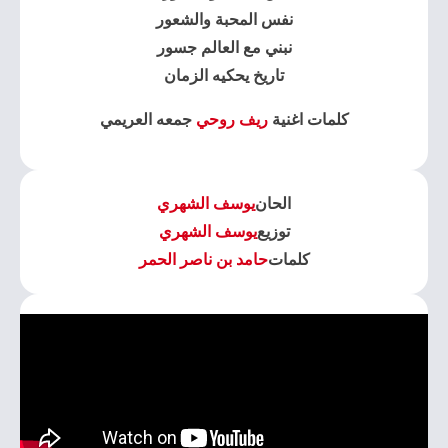
نفس المحبة والشعور
نبني مع العالم جسور
تاريخ يحكيه الزمان
كلمات اغنية
ريف روحي
جمعه العريمي
الحان
يوسف الشهري
توزيع
يوسف الشهري
كلمات
حامد بن ناصر الحمر