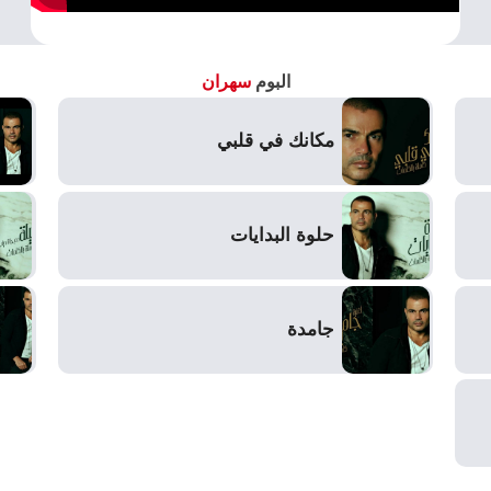
البوم
سهران
مكانك في قلبي
حلوة البدايات
جامدة