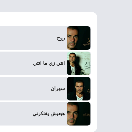
روح
انتي زي ما انتي
سهران
هيعيش يفتكرني