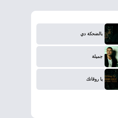
بالضحكة دي
جميلة
يا روقانك