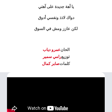
يا آهة جديدة على آهتي
دواك لاذذ ونفسي أدوق
لكن عازز ومش في السوق
الحان
عمرو دياب
توزيع
رامي سمير
كلمات
صابر كمال