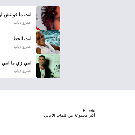
انت ما قولتش لي
عمرو دياب
انت الحظ
عمرو دياب
انتي زي ما انتي
عمرو دياب
Elteeta
أكبر مجموعة من كلمات الأغاني