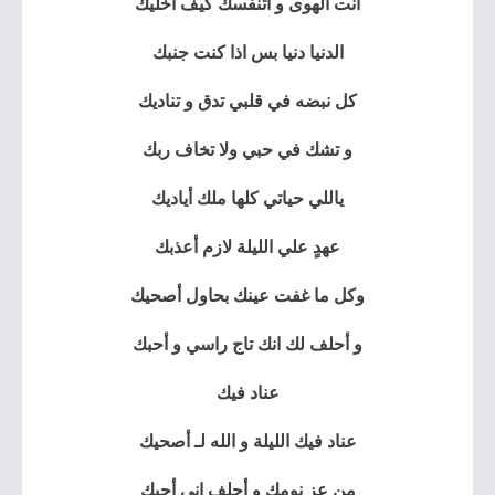
أنت الهوى و اتنفسك كيف أخليك
الدنيا دنيا بس اذا كنت جنبك
كل نبضه في قلبي تدق و تناديك
و تشك في حبي ولا تخاف ربك
ياللي حياتي كلها ملك أياديك
عهدٍ علي الليلة لازم أعذبك
وكل ما غفت عينك بحاول أصحيك
و أحلف لك انك تاج راسي و أحبك
عناد فيك
عناد فيك الليلة و الله لـ أصحيك
من عز نومك و أحلف إني أحبك