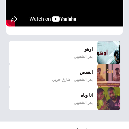
اوهو
بدر الشعيبي
القفص
بدر الشعيبي , طارق حربي
انا وياه
بدر الشعيبي