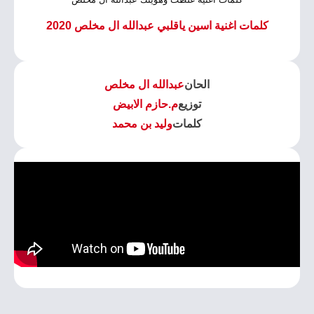
كلمات اغنية اسين ياقلبي عبدالله ال مخلص 2020
الحان
عبدالله ال مخلص
توزيع
م.حازم الابيض
كلمات
وليد بن محمد