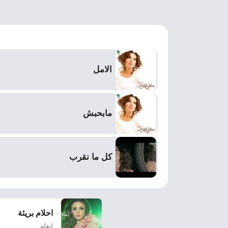
الامل
مابحبش
كل ما نقرب
احلام بريئة
انغام