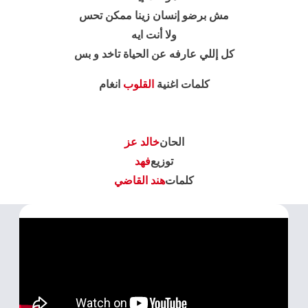
مش برضو إنسان زينا ممكن تحس
ولا أنت ايه
كل إللي عارفه عن الحياة تاخد و بس
كلمات اغنية
القلوب
انغام
الحان
خالد عز
توزيع
فهد
كلمات
هند القاضي