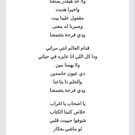
ولا حد هيقدر يمنعنا
واخيرا هديت
مقفول علينا بيت
وصبرنا له معنى
ودي فرحة بتجمعنا
قدام العالم انتي مراتي
ودا كل اللي انا عايزه في حياتي
ولا يهمنا مين
دي عيون حاسدين
والحلم دا بتاعنا
ودي فرحة بتجمعنا
يا اصحاب يا اغراب
خلاص كتبنا الكتاب
شوفوا حبيبت قلبي
لو ماشي بعكاز