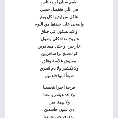
طقم سنان او محتاس
هي اللي هتفضل جمبي
هاكل من ايديها كل يوم
واصحى على حضنها من النوم
واكيد هيكون في خناق
هتروح ضاحكلي وتقول:
خارجين او حتى مسافرين
او للصبح برا ساهرنين
مفليش غلاسة وقلق
ولا تكشير ولا دم اتحرق
طبعاً انتوا فاهمين
فرحة اخيرا بتجمعنا
ولا حد هيقدر يمنعنا
ولا يهمنا مين
دي عيون حاسدين
ودي فرحة بتجمعنا