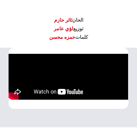
الحان
ثائر حازم
توزيع
لؤي عامر
كلمات
حمزه محسن