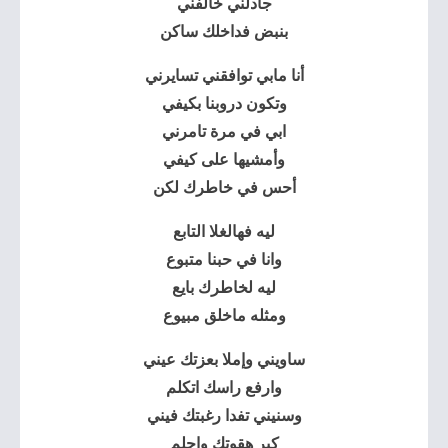
جادلني خالفني
بنبض فداخلك ساكن
أنا مابي توافقني تسايرني
وتكون دروبنا بكيفي
ابي في مرة تامرني
وأمشيها على كيفي
أحس في خاطرك لكن
ليه فهالغلا التابع
وانا في حبنا متبوع
ليه لخاطرك بايع
ومثله ماخلق مبيوع
ساويني وإملا بعزتك عيني
وارفع راسك اتكلم
وسنيني تفدا رغبتك فيني
كبر هقوتك واحلم