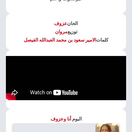
الحان
عزوف
توزيع
مروان
كلمات
الامير سعود بن محمد العبدالله الفيصل
البوم
أنا وعزوف