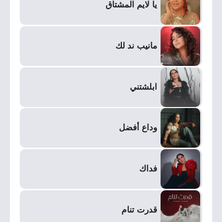
يا لايم المشتاق
مانيب ند لك
ابلشتني
وداع أفضل
فداك
قدرت تنام