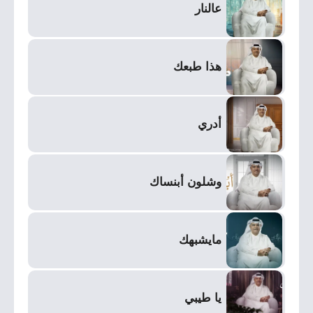
عالنار
هذا طبعك
أدري
وشلون أبنساك
مايشبهك
يا طيبي