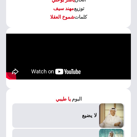
توزيع
مهند سيف
كلمات
شموخ العقلا
البوم
يا طيبي
لا يضيع