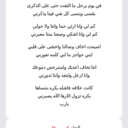
في يوم برحل ما التفت حتى على الذكرى
بقسى وبنسى كل شي فينا يذكرني
كم لي وانا ارثي حبنا وانتا ولا حولي
كم لي وانا اشكي وصعنا منتا معبرني
اصبحت اخاف وصالنا واخشى على قلبي
ابني حواجز ما ابي كلمه تعورني
انتا تخاف اعذبك واسترخص دموعك
وانا ازعل وابتعد وانتا تدورني
كانت علاقه فاشله بكره بننساها
بكره تزول اثارها الله يصبرني
يارب
الحان
ياسر بوعلي