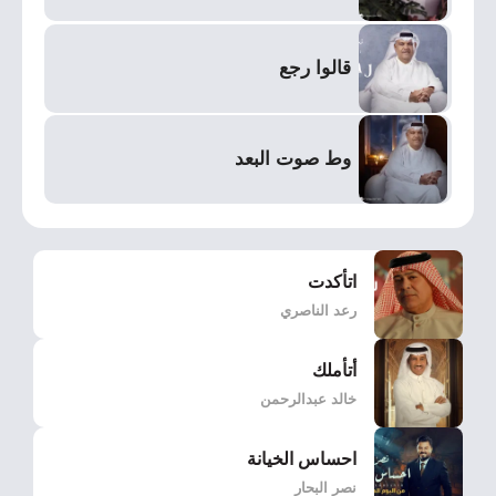
قالوا رجع
وط صوت البعد
اتأكدت
رعد الناصري
أتأملك
خالد عبدالرحمن
احساس الخيانة
نصر البحار