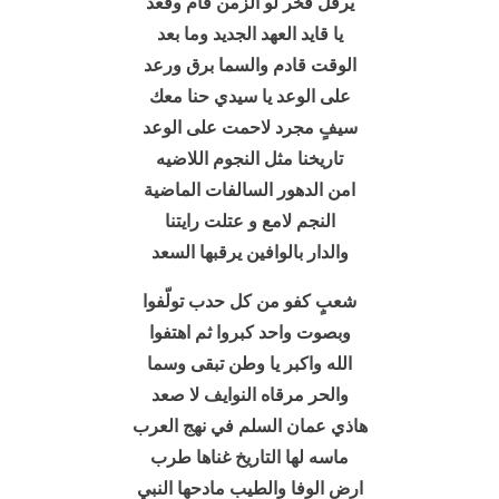
يرفل فخر لو الزمن قام وقعد
يا قايد العهد الجديد وما بعد
الوقت قادم والسما برق ورعد
على الوعد يا سيدي حنا معك
سيفٍ مجرد لاحمت على الوعد
تاريخنا مثل النجوم اللاضيه
امن الدهور السالفات الماضية
النجم لامع و عتلت رايتنا
والدار بالوافين يرقبها السعد
شعبٍ كفو من كل حدب تولّفوا
وبصوت واحد كبروا ثم اهتفوا
الله واكبر يا وطن تبقى وسما
والحر مرقاه النوايف لا صعد
هاذي عمان السلم في نهج العرب
ماسه لها التاريخ غناها طرب
ارض الوفا والطيب مادحها النبي